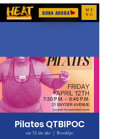
ME
DONA AHORA
NU
Pilates QTBIPOC
vie 12 de abr
  |  
Brooklyn