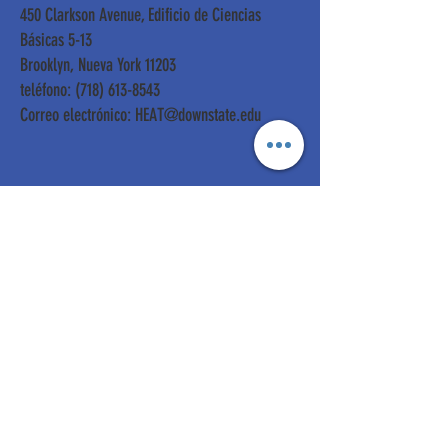
450 Clarkson Avenue, Edificio de Ciencias
Básicas 5-13
Brooklyn, Nueva York 11203
teléfono:
(718) 613-8543
Correo electrónico:
HEAT@downstate.edu
Para información sobre
donaciones:
Desarrollo y filantropía
SALUD DEL DOWNESTATE DE SUNY
UNIVERSIDAD DE CIENCIAS
450 Avenida Clarkson, Caja 93
Brooklyn, Nueva York 11203
teléfono:
(718) 270-6375
Obtenga actualizaciones
mensuales
Enter your email here