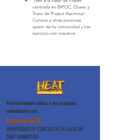
 ¡Ven a la clase de Pilates 
centrada en BIPOC, Queer y 
Trans de Project Harmony! 
Conoce a otras personas 
queer de tu comunidad y haz 
ejercicio con nosotros.
Para información clínica o del programa,
comuníquese con:
Programa CALOR
UNIVERSIDAD DE CIENCIAS DE LA SALUD DE
SUNY DOWNSTATE